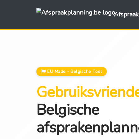
Afspraak
EU Made - Belgische Tool
Gebruiksvriende
Belgische
afsprakenplann