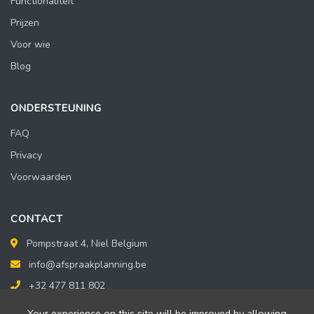
Functionaliteit
Prijzen
Voor wie
Blog
ONDERSTEUNING
FAQ
Privacy
Voorwaarden
CONTACT
Pompstraat 4, Niel Belgium
info@afspraakplanning.be
+32 477 811 802
Your experience on this site will be improved by allowing