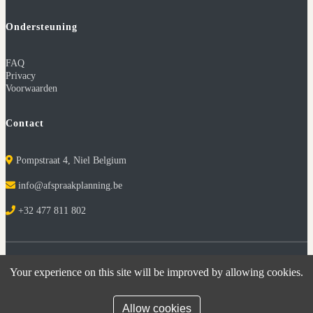
Ondersteuning
FAQ
Privacy
Voorwaarden
Contact
Pompstraat 4, Niel Belgium
info@afspraakplanning.be
+32 477 811 802
BTW Nummer: BE 0783.383.579
Your experience on this site will be improved by allowing cookies.
©
Celegens
2026. Alle rechten voorbehouden.
Allow cookies