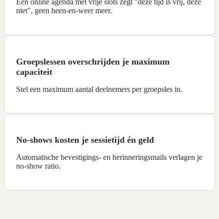
Een online agenda met vrije slots zegt "deze tijd is vrij, deze
niet", geen heen-en-weer meer.
Groepslessen overschrijden je maximum
capaciteit
Stel een maximum aantal deelnemers per groepsles in.
No-shows kosten je sessietijd én geld
Automatische bevestigings- en herinneringsmails verlagen je
no-show ratio.