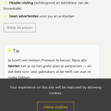
Header-styling
(achtergrond en tekstkleur van de
bovenbalk)
Geen advertenties
voor jou en je klanten
Bekijk de prijzen
Tip
Je hoeft niet meteen Premium te kiezen. Bijna alle
teksten
kan je op het gratis plan al aanpassen — en
dat dekt voor veel gebruikers al de helft van wat ze
nodig hebben.
Wanneer je klaar bent voor een eigen logo en
Your experience on this site will be improved by allowing
kleuren, upgrade je in twee klikken en blijven al je
cookies.
instellingen behouden.
Allow cookies