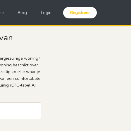
ie
Blog
Login
Registreer
 van
nergiezuinige woning?
woning beschikt over
zellig koertje waar je
e van een comfortabele
uinig (EPC-label A)