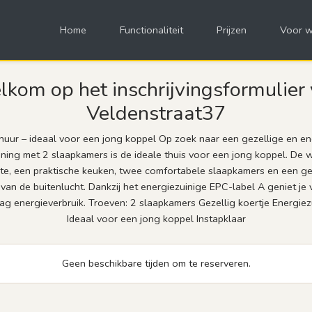
Home
Functionaliteit
Prijzen
Voor w
kom op het inschrijvingsformulier
Veldenstraat37
huur – ideaal voor een jong koppel Op zoek naar een gezellige en e
ng met 2 slaapkamers is de ideale thuis voor een jong koppel. De 
imte, een praktische keuken, twee comfortabele slaapkamers en een ge
 van de buitenlucht. Dankzij het energiezuinige EPC-label A geniet j
g energieverbruik. Troeven: 2 slaapkamers Gezellig koertje Energiez
Ideaal voor een jong koppel Instapklaar
Geen beschikbare tijden om te reserveren.