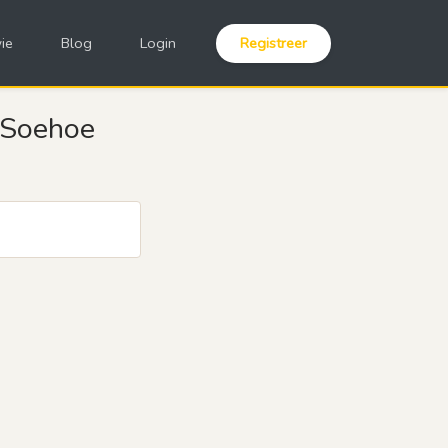
ie
Blog
Login
Registreer
 Soehoe