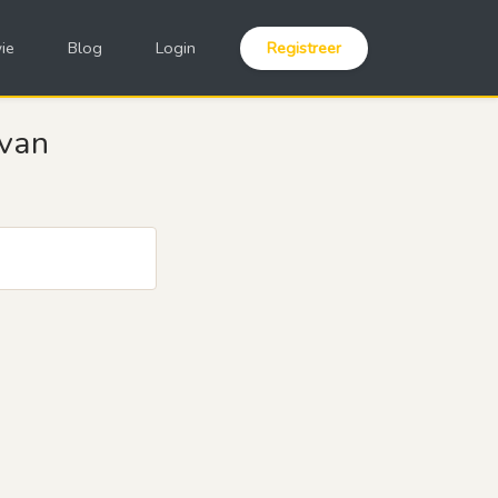
ie
Blog
Login
Registreer
 van