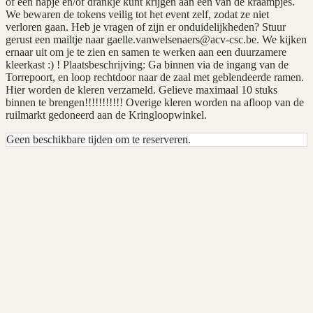
of een hapje en/of drankje kunt krijgen aan één van de kraampjes.
We bewaren de tokens veilig tot het event zelf, zodat ze niet
verloren gaan. Heb je vragen of zijn er onduidelijkheden? Stuur
gerust een mailtje naar
gaelle.vanwelsenaers@acv-csc.be
. We kijken
ernaar uit om je te zien en samen te werken aan een duurzamere
kleerkast :) ! Plaatsbeschrijving: Ga binnen via de ingang van de
Torrepoort, en loop rechtdoor naar de zaal met geblendeerde ramen.
Hier worden de kleren verzameld. Gelieve maximaal 10 stuks
binnen te brengen!!!!!!!!!!! Overige kleren worden na afloop van de
ruilmarkt gedoneerd aan de Kringloopwinkel.
Geen beschikbare tijden om te reserveren.