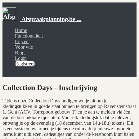
Afspraakplanning.be
Home
Functionaliteit
Prijzen
Voor wie
Blog
Login
Registreer
Collection Days - Inschrijving
Tijdens onze Collection Days nodigen we je uit om je
kledingstukken in goede staat binnen te brengen op Ravensteinstraat
1, Gent (ACV, Torrepoort gebouw T) en je aan te melden via één
van de beschikbare tijdsloten. Voor elk kledingstuk dat je inlevert,
ontvang je op de eventdag (18 december, van 14u-18u) tokens. Dit
is een systeem waarmee je tijdens de ruilmarkt je nieuwe favoriete
items kunt uitkiezen, cadeautjes van onder de kerstboom kunt halen