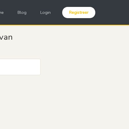
ie
Blog
Login
Registreer
 van