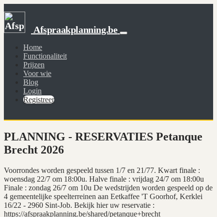
Afspraakplanning.be
Home
Functionaliteit
Prijzen
Voor wie
Blog
Login
Registreer
PLANNING - RESERVATIES Petanque
Brecht 2026
Voorrondes worden gespeeld tussen 1/7 en 21/77. Kwart finale :
woensdag 22/7 om 18:00u. Halve finale : vrijdag 24/7 om 18:00u
Finale : zondag 26/7 om 10u De wedstrijden worden gespeeld op de
4 gemeentelijke speelterreinen aan Eetkaffee 'T Goorhof, Kerklei
16/22 - 2960 Sint-Job. Bekijk hier uw reservatie :
https://afspraakplanning.be/shared/petanque+brecht