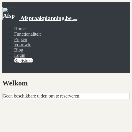
Afspraakplanning.be
Home
Functionaliteit
Prijzen
Voor wie
Blog
Login
Registreer
Welkom
Geen beschikbare tijden om te reserveren.