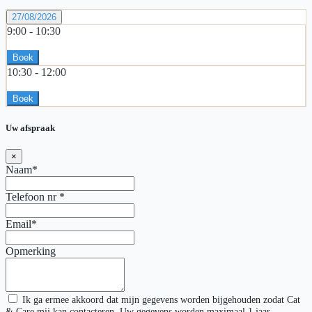
27/08/2026
9:00 -
10:30
Boek
10:30 -
12:00
Boek
Uw afspraak
×
Naam*
Telefoon nr
*
Email*
Opmerking
Ik ga ermee akkoord dat mijn gegevens worden bijgehouden zodat Cat
& Care mij kan contacteren. Uw gegevens worden maximaal 1 jaar