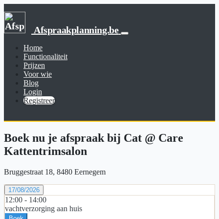
Afspraakplanning.be
Home
Functionaliteit
Prijzen
Voor wie
Blog
Login
Registreer
Boek nu je afspraak bij Cat @ Care
Kattentrimsalon
Bruggestraat 18, 8480 Eernegem
17/08/2026
12:00 -
14:00
vachtverzorging aan huis
Boek