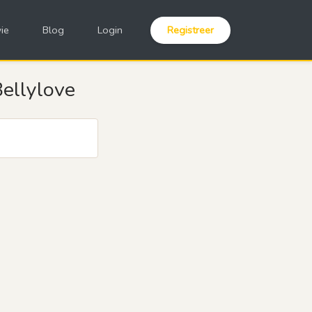
ie
Blog
Login
Registreer
Bellylove