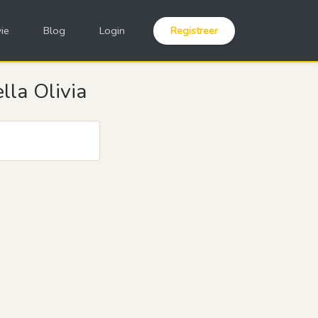
ie
Blog
Login
Registreer
lla Olivia